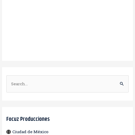
B
u
s
c
a
Focuz Producciones
r
Ciudad de México
: