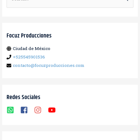
u
s
c
a
Focuz Producciones
r
Ciudad de México
:
+525545901536
contacto@focuzproducciones.com
Redes Sociales