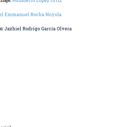
laje:
Humberto López Ortiz
el Emmanuel Rocha Noyola
o:
Jazhiel Rodrígo García Olvera