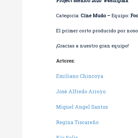
Project México 2020 #48hfpmx
Categoría:
Cine Mudo –
Equipo:
Fo
El primer corto producido por nosot
¡Gracias a nuestro gran equipo!
Actores:
Emiliano Chincoya
José Alfredo Arroyo
Miguel Angel Santos
Regina Tiscareño
Kía Solis