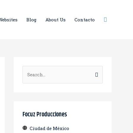
Buscar
Websites
Blog
About Us
Contacto
B
u
s
c
a
Focuz Producciones
r
Ciudad de México
: