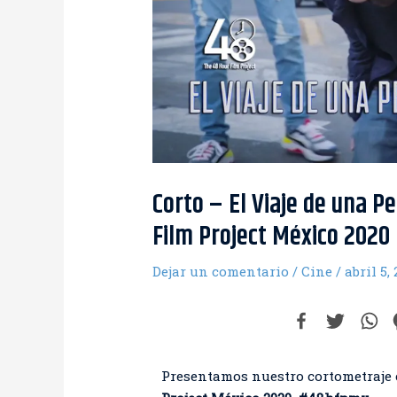
Corto – El Viaje de una P
Film Project México 2020
Dejar un comentario
/
Cine
/
abril 5,
Presentamos nuestro cortometraje 