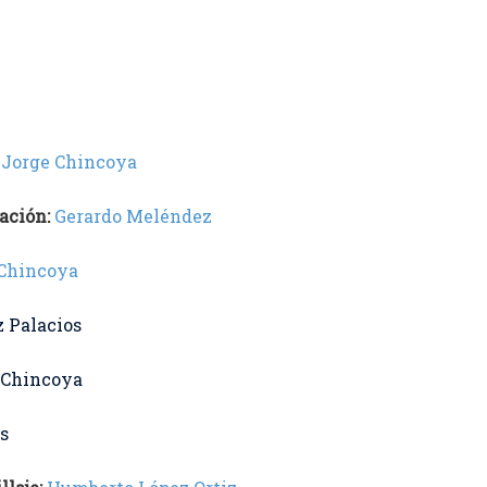
Jorge Chincoya
ación:
Gerardo Meléndez
 Chincoya
z Palacios
 Chincoya
s