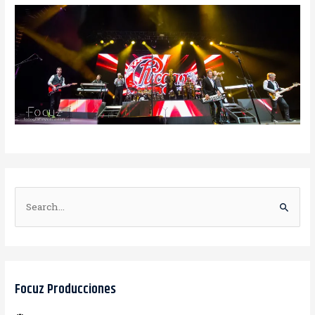
B
u
s
c
a
Focuz Producciones
r