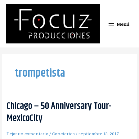
Ir
Menú
al
contenido
Menú
trompetista
Chicago – 50 Anniversary Tour-
MexicoCity
Dejar un comentario
/
Conciertos
/
septiembre 13, 2017