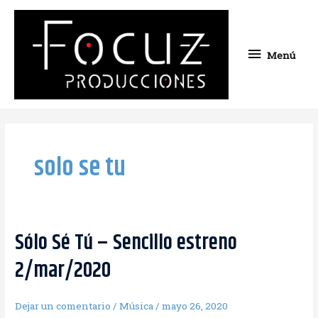
Ir
Menú
al
contenido
Menú
solo se tu
Sólo Sé Tú – Sencillo estreno
Sólo
Sé
2/mar/2020
Tú
–
Sencillo
Dejar un comentario
/
Música
/
mayo 26, 2020