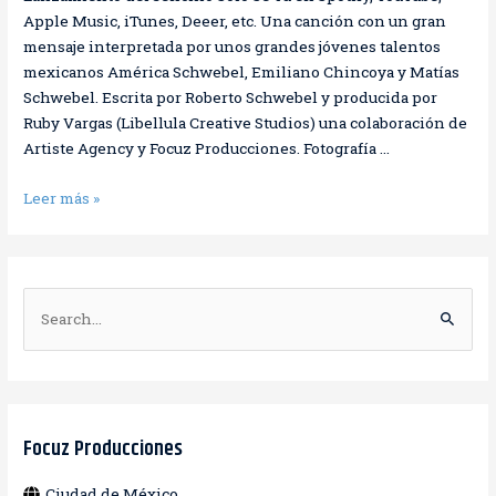
Apple Music, iTunes, Deeer, etc. Una canción con un gran
mensaje interpretada por unos grandes jóvenes talentos
mexicanos América Schwebel, Emiliano Chincoya y Matías
Schwebel. Escrita por Roberto Schwebel y producida por
Ruby Vargas (Libellula Creative Studios) una colaboración de
Artiste Agency y Focuz Producciones. Fotografía …
Leer más »
B
u
s
c
a
Focuz Producciones
r
Ciudad de México