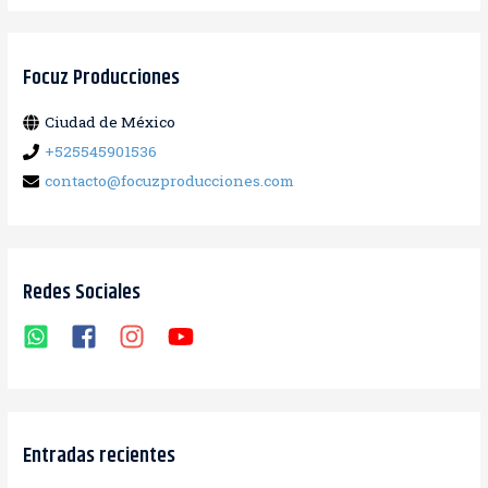
s
c
a
Focuz Producciones
r
Ciudad de México
:
+525545901536
contacto@focuzproducciones.com
Redes Sociales
Entradas recientes