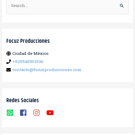
B
u
s
c
a
Focuz Producciones
r
Ciudad de México
:
+525545901536
contacto@focuzproducciones.com
Redes Sociales