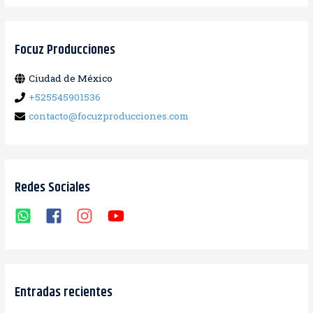
s
c
a
Focuz Producciones
r
Ciudad de México
:
+525545901536
contacto@focuzproducciones.com
Redes Sociales
Entradas recientes