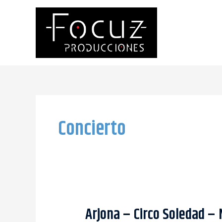
Ir
al
contenido
Concierto
Arjona – Circo Soledad – 