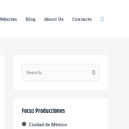
Buscar
Websites
Blog
About Us
Contacto
B
u
s
c
a
Focuz Producciones
r
Ciudad de México
: