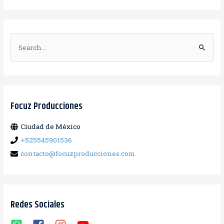
B
u
s
c
a
Focuz Producciones
r
Ciudad de México
:
+525545901536
contacto@focuzproducciones.com
Redes Sociales