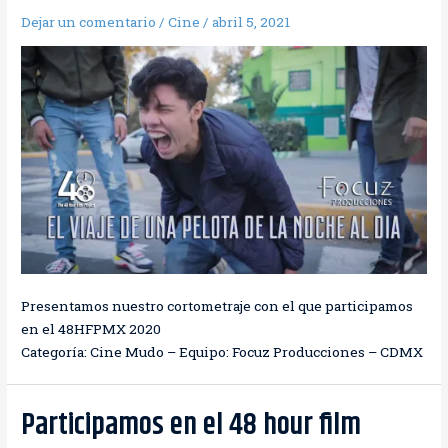
Dejar un comentario
/
Cine
/
abril 5, 2021
Presentamos nuestro cortometraje con el que participamos
en el 48HFPMX 2020
Categoría: Cine Mudo – Equipo: Focuz Producciones – CDMX
Participamos en el 48 hour film
Participamos
en