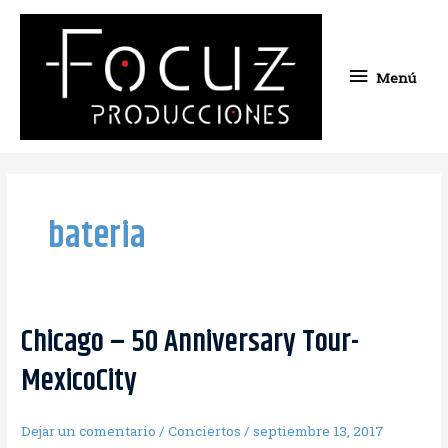
Ir
Menú
al
contenido
Menú
bateria
Chicago – 50 Anniversary Tour-
MexicoCity
Dejar un comentario
/
Conciertos
/
septiembre 13, 2017