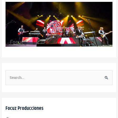
B
u
s
c
a
Focuz Producciones
r