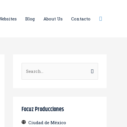
Buscar
Websites
Blog
About Us
Contacto
B
u
s
c
a
Focuz Producciones
r
Ciudad de México
: