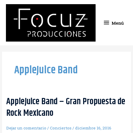
Ir
Menú
al
contenido
Menú
AppleJuice Band
AppleJuice Band – Gran Propuesta de
Rock Mexicano
Dejar un comentario
/
Conciertos
/
diciembre 16, 2016