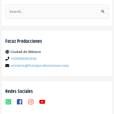
B
u
s
c
a
Focuz Producciones
r
Ciudad de México
:
+525545901536
contacto@focuzproducciones.com
Redes Sociales